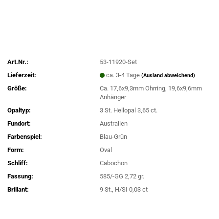
Art.Nr.:
53-11920-Set
Lieferzeit:
ca. 3-4 Tage
(Ausland abweichend)
Größe:
Ca. 17,6x9,3mm Ohrring, 19,6x9,6mm
Anhänger
Opaltyp:
3 St. Hellopal 3,65 ct.
Fundort:
Australien
Farbenspiel:
Blau-Grün
Form:
Oval
Schliff:
Cabochon
Fassung:
585/-GG 2,72 gr.
Brillant:
9 St., H/SI 0,03 ct