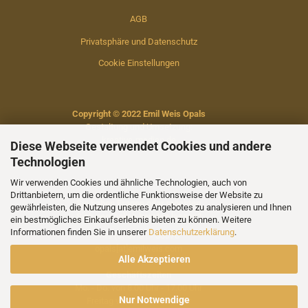
AGB
Privatsphäre und Datenschutz
Cookie Einstellungen
Copyright © 2022 Emil Weis Opals
Gestaltung und Umsetzung:
kreative-medien.de
Diese Webseite verwendet Cookies und andere
Technologien
Wir verwenden Cookies und ähnliche Technologien, auch von
Drittanbietern, um die ordentliche Funktionsweise der Website zu
Sie haben Fragen oder möchten
gewährleisten, die Nutzung unseres Angebotes zu analysieren und Ihnen
Sich persönlich beraten lassen?
ein bestmögliches Einkaufserlebnis bieten zu können. Weitere
Informationen finden Sie in unserer
Datenschutzerklärung
.
+49 (0) 67 81 - 33370
opals[at]emilweis.com
Alle Akzeptieren
Geschäftszeiten
Mo. - Do. von 8.00 Uhr - 17.00 Uhr
Nur Notwendige
Freitag von 8:00 - 14:00 Uhr