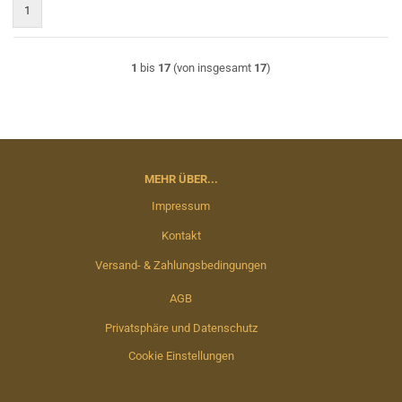
1
1
bis
17
(von insgesamt
17
)
MEHR ÜBER...
Impressum
Kontakt
Versand- & Zahlungsbedingungen
AGB
Privatsphäre und Datenschutz
Cookie Einstellungen