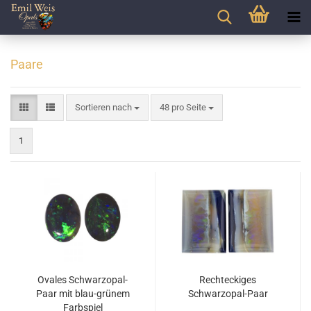
Paare
Sortieren nach
pro Seite
Sortieren nach
48 pro Seite
1
Ovales Schwarzopal-
Rechteckiges
Paar mit blau-grünem
Schwarzopal-Paar
Farbspiel