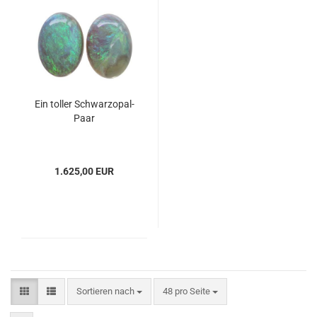
Ein toller Schwarzopal-
Paar
1.625,00 EUR
Sortieren nach
pro Seite
Sortieren nach
48 pro Seite