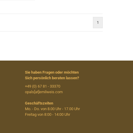
1
)
Sie haben Fragen oder möchten
Sich persönlich beraten lassen?
+49 (0) 67 81 - 33370
opals[at]emilweis.com
Geschäftszeiten
Mo. - Do. von 8.00 Uhr - 17.00 Uhr
Freitag von 8:00 - 14:00 Uhr