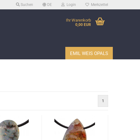
Suchen
DE
Login
Merkzettel
Ihr Warenkorb
0,00 EUR
EMIL WEIS OPALS
1