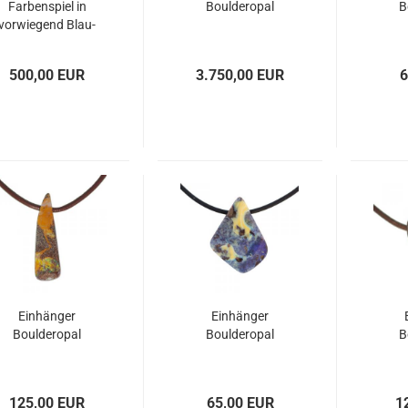
Farbenspiel in
Boulderopal
B
vorwiegend Blau-
Grün
500,00 EUR
3.750,00 EUR
6
Einhänger
Einhänger
Boulderopal
Boulderopal
B
125,00 EUR
65,00 EUR
1