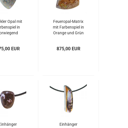
kler Opal mit
Feueropal-Matrix
rbenspiel in
mit Farbenspiel in
orwiegend
Orange und Grün
Orange
75,00 EUR
875,00 EUR
Einhänger
Einhänger