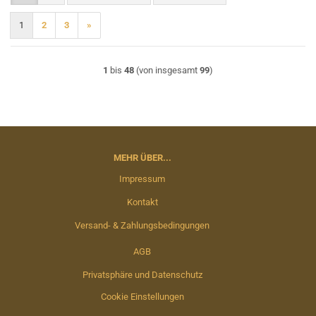
1
2
3
»
1
bis
48
(von insgesamt
99
)
MEHR ÜBER...
Impressum
Kontakt
Versand- & Zahlungsbedingungen
AGB
Privatsphäre und Datenschutz
Cookie Einstellungen