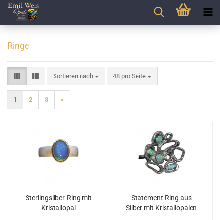
Ringe
Sortieren nach
pro Seite
Sortieren nach
48 pro Seite
1
2
3
»
Sterlingsilber-Ring mit
Statement-Ring aus
Kristallopal
Silber mit Kristallopalen