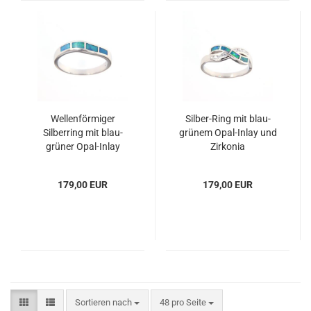
Wellenförmiger
Silber-Ring mit blau-
Silberring mit blau-
grünem Opal-Inlay und
grüner Opal-Inlay
Zirkonia
179,00 EUR
179,00 EUR
Sortieren nach
pro Seite
Sortieren nach
48 pro Seite