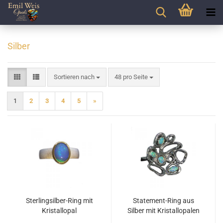
Silber
Sortieren nach
pro Seite
Sortieren nach
48 pro Seite
1
2
3
4
5
»
Sterlingsilber-Ring mit
Statement-Ring aus
Kristallopal
Silber mit Kristallopalen