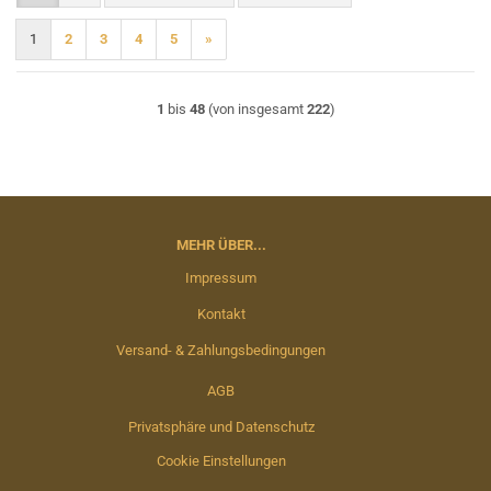
1
2
3
4
5
»
1
bis
48
(von insgesamt
222
)
MEHR ÜBER...
Impressum
Kontakt
Versand- & Zahlungsbedingungen
AGB
Privatsphäre und Datenschutz
Cookie Einstellungen