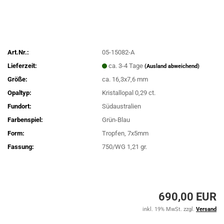
Art.Nr.:
05-15082-A
Lieferzeit:
ca. 3-4 Tage
(Ausland abweichend)
Größe:
ca. 16,3x7,6 mm
Opaltyp:
Kristallopal 0,29 ct.
Fundort:
Südaustralien
Farbenspiel:
Grün-Blau
Form:
Tropfen, 7x5mm
Fassung:
750/WG 1,21 gr.
690,00 EUR
inkl. 19% MwSt. zzgl.
Versand