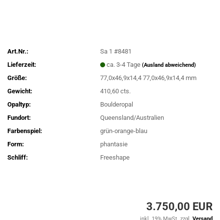
Art.Nr.:
Sa 1 #8481
Lieferzeit:
ca. 3-4 Tage
(Ausland abweichend)
Größe:
77,0x46,9x14,4 77,0x46,9x14,4 mm
Gewicht:
410,60 cts.
Opaltyp:
Boulderopal
Fundort:
Queensland/Australien
Farbenspiel:
grün-orange-blau
Form:
phantasie
Schliff:
Freeshape
3.750,00 EUR
inkl. 19% MwSt. zzgl.
Versand