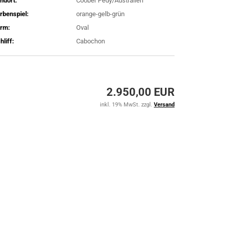
ndort:
Coober Pedy/Australien
rbenspiel:
orange-gelb-grün
rm:
Oval
hliff:
Cabochon
2.950,00 EUR
inkl. 19% MwSt. zzgl.
Versand