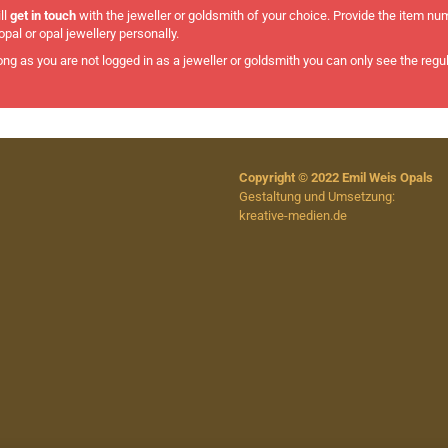
ll
get in touch
with the jeweller or goldsmith of your choice. Provide the item nu
pal or opal jewellery personally.
long as you are not logged in as a jeweller or goldsmith you can only see the regul
Copyright © 2022 Emil Weis Opals
Gestaltung und Umsetzung:
kreative-medien.de