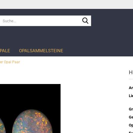
Suche...
PALE
OPALSAMMELSTEINE
ler Opal Paar
H
Ar
Li
Gr
Ge
Op