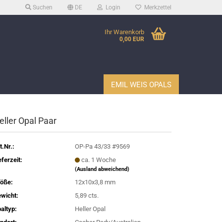
Suchen
DE
Login
Merkzettel
Ihr Warenkorb
0,00 EUR
EMIL WEIS OPALS
eller Opal Paar
t.Nr.:
OP-Pa 43/33 #9569
eferzeit:
ca. 1 Woche
(Ausland abweichend)
öße:
12x10x3,8 mm
wicht:
5,89 cts.
altyp:
Heller Opal