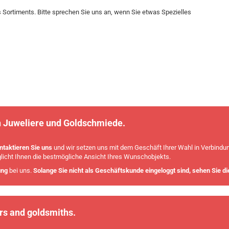
 Sortiments. Bitte sprechen Sie uns an, wenn Sie etwas Spezielles
an Juweliere und Goldschmiede.
ntaktieren Sie uns
und wir setzen uns mit dem Geschäft Ihrer Wahl in Verbindung
glicht Ihnen die bestmögliche Ansicht Ihres Wunschobjekts.
ung
bei uns.
Solange Sie nicht als Geschäftskunde eingeloggt sind, sehen Sie d
ers and goldsmiths.