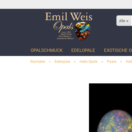
Alle
OPALSCHMUCK
EDELOPALE
EXOTISCHE O
»
»
»
»
Startseite
Edelopale
Helle Opale
Paare
Hel