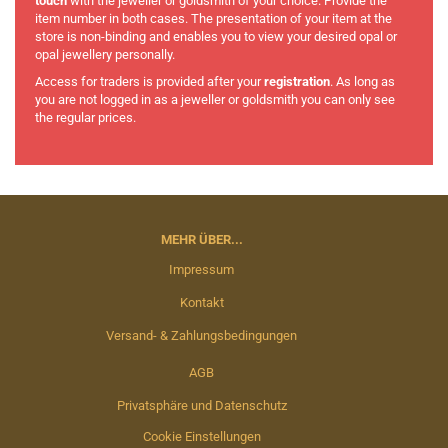
touch
with the jeweller or goldsmith of your choice. Provide the
item number in both cases. The presentation of your item at the
store is non-binding and enables you to view your desired opal or
opal jewellery personally.
Access for traders is provided after your
registration
. As long as
you are not logged in as a jeweller or goldsmith you can only see
the regular prices.
MEHR ÜBER...
Impressum
Kontakt
Versand- & Zahlungsbedingungen
AGB
Privatsphäre und Datenschutz
Cookie Einstellungen