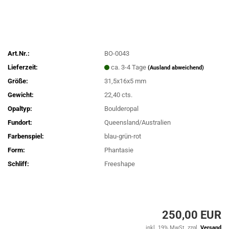
Art.Nr.:
BO-0043
Lieferzeit:
ca. 3-4 Tage
(Ausland abweichend)
Größe:
31,5x16x5 mm
Gewicht:
22,40 cts.
Opaltyp:
Boulderopal
Fundort:
Queensland/Australien
Farbenspiel:
blau-grün-rot
Form:
Phantasie
Schliff:
Freeshape
250,00 EUR
inkl. 19% MwSt. zzgl.
Versand